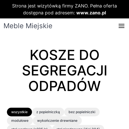
Strona jest wizytówką firmy ZANO. Pełna oferta
dostępna pod adresem:
www.zano.pl
Meble Miejskie
KOSZE DO
SEGREGACJI
ODPADÓW
wszystkie
z popielniczką
bez popielniczki
modułowe
wykończenie drewniane